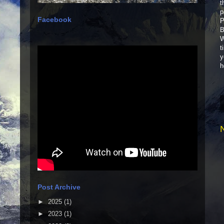
t
p
Facebook
P
B
W
t
y
h
Post Archive
►
2025
(1)
►
2023
(1)