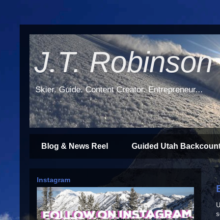
J.T. Robinson
Skier. Guide. Content Creator. Entrepreneur...
Blog & News Reel
Guided Utah Backcount
Instagram
U
s