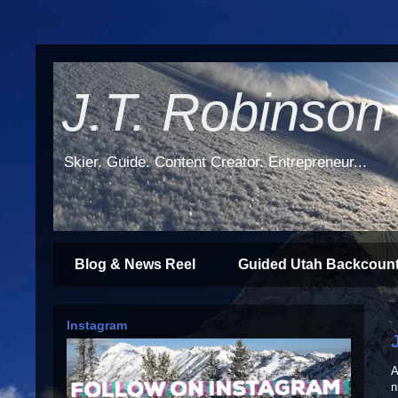
J.T. Robinson
Skier. Guide. Content Creator. Entrepreneur...
Blog & News Reel
Guided Utah Backcount
Instagram
A
n