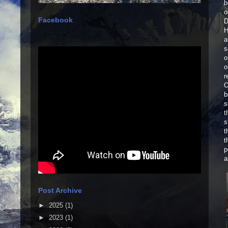
b
o
Facebook
D
H
a
s
o
o
r
O
b
s
t
s
t
t
p
a
Post Archive
►
2025
(1)
►
2023
(1)