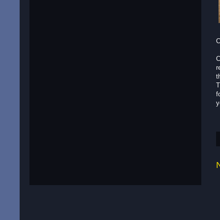
C
C
r
t
T
f
y