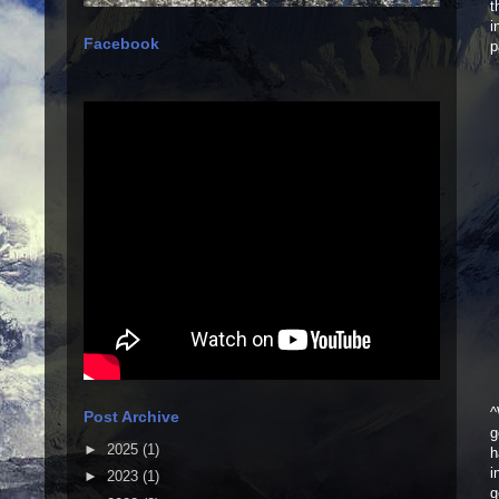
t
i
Facebook
p
^
Post Archive
g
►
2025
(1)
h
i
►
2023
(1)
g