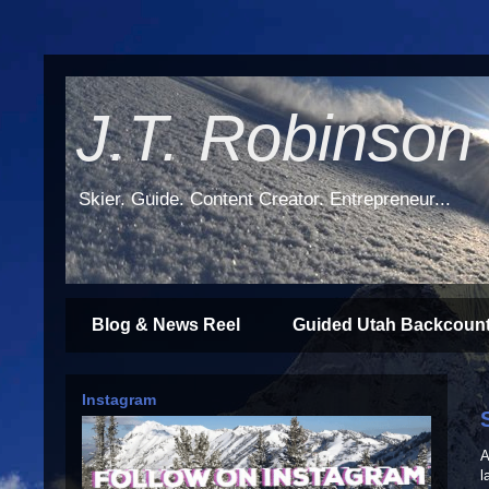
J.T. Robinson
Skier. Guide. Content Creator. Entrepreneur...
Blog & News Reel
Guided Utah Backcount
Instagram
A
l