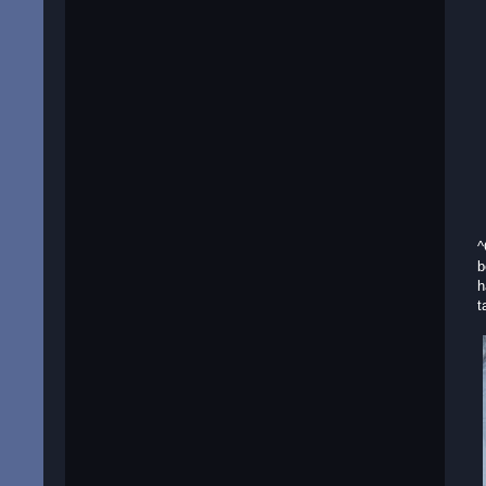
^
b
h
t