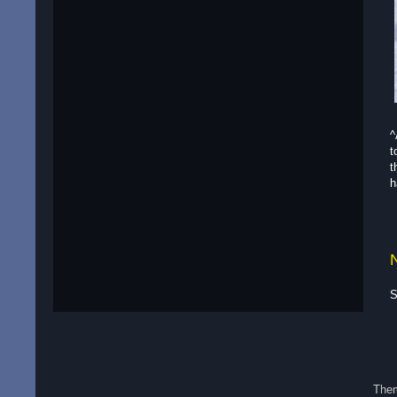
^
t
t
h
S
The