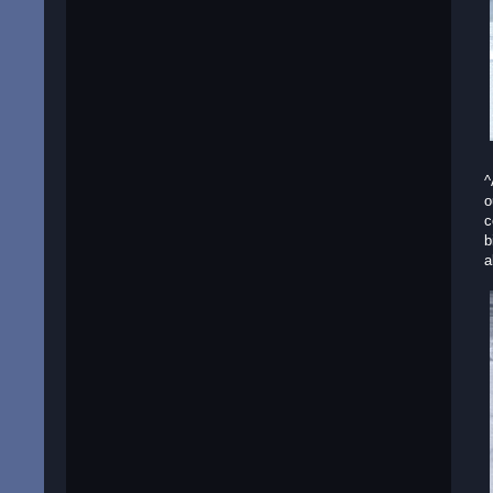
^
o
c
b
a