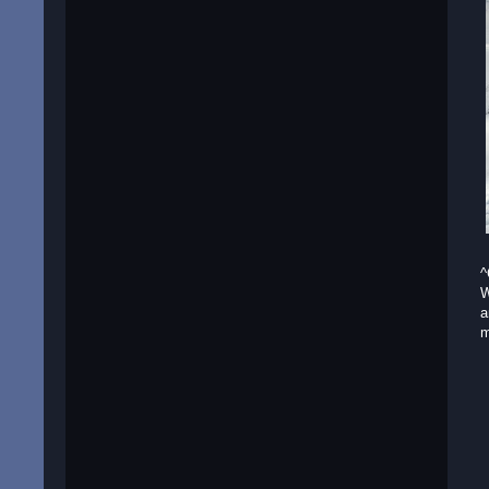
^
W
a
m