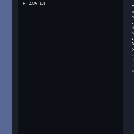
s
►
2006
(13)
t
b
h
c
d
b
s
M
p
c
l
m
e