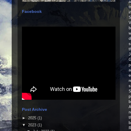
a
t
Facebook
i
S
V
b
w
d
s
t
J
G
p
a
e
r
s
S
p
b
A
Post Archive
n
t
►
2025
(1)
b
▼
2023
(1)
R