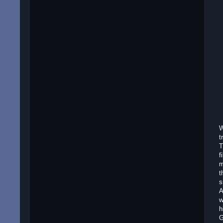
W
t
T
f
m
t
s
A
w
h
G