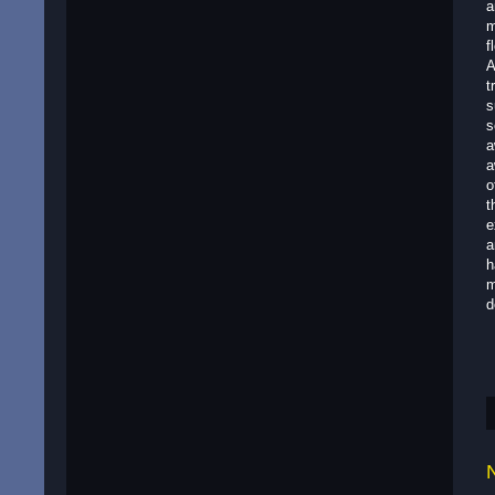
a
m
f
A
t
s
s
a
a
o
t
e
a
h
m
d