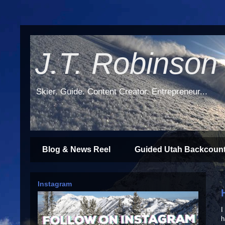
J.T. Robinson
Skier. Guide. Content Creator. Entrepreneur...
Blog & News Reel
Guided Utah Backcount
Instagram
I
h