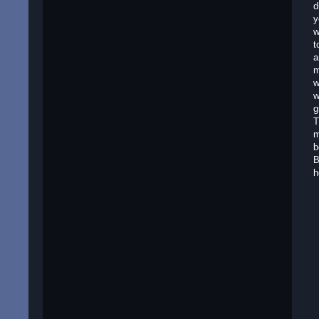
d
y
w
t
a
m
w
w
g
T
m
b
B
h