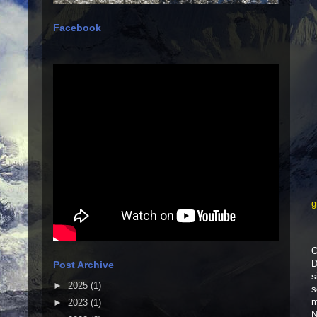
Facebook
g
O
D
Post Archive
s
►
2025
(1)
s
m
►
2023
(1)
N